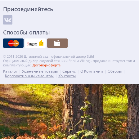
Присоединяйтесь
Способы оплаты
© 2011-2026 Штильный сад - официальный дилер Stihl
Официальный дилер садовой техники Stihl и Viking - продажа инструментов и
комплектующих.
Договор-оферта
Каталог
Уцененные товары
Сервис
О Компании
Обзоры
Корпоративным клиентам
Контакты