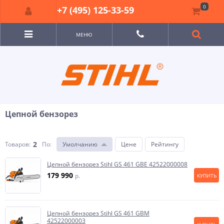
0
+7 (495) 125-33-59
МЕНЮ
Цепной бензорез
2
Товаров:
По
:
Умолчанию
Цене
Рейтингу
Цепной бензорез Stihl GS 461 GBE 42522000008
179 990
p.
КУПИТЬ
Цепной бензорез Stihl GS 461 GBM
42522000003