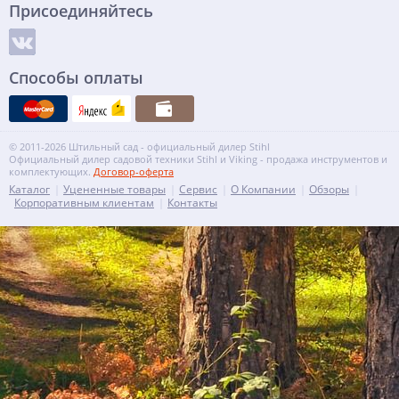
Присоединяйтесь
Способы оплаты
© 2011-2026 Штильный сад - официальный дилер Stihl
Официальный дилер садовой техники Stihl и Viking - продажа инструментов и
комплектующих.
Договор-оферта
Каталог
Уцененные товары
Сервис
О Компании
Обзоры
Корпоративным клиентам
Контакты