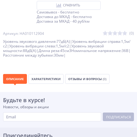
СРАВНИТЬ
Самовывоз - бесплатно
Доставка до МКАД - бесплатно
Доставка за МКАД - 40 руб/км
(0)
Артикул: HA010112904
Уровень звукового давления:77дБ(A)|Уровень вибрации справа:1,5м/
с2|Уровень вибрации слева:1,5м/с2|Уровень звуковой
мощности:88дБ(A)|Длина реза:45см3Номинальное напряжение:36В|
Расстояние между зубьями:30мм|
ОПИСАНИЕ
ХАРАКТЕРИСТИКИ
ОТЗЫВЫ И ВОПРОСЫ
(0)
Будьте в курсе!
Новости, обзоры и акции
ПОДПИСАТЬСЯ
Присоединяйтесь