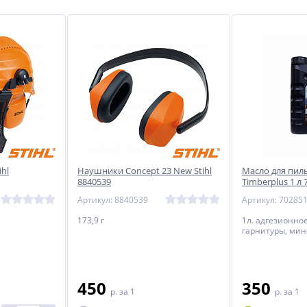
ihl
Наушники Concept 23 New Stihl
Масло для пил
8840539
Timberplus 1 л
Артикул: 8840539
173,9 г
1л. адгезионно
гарнитуры, ми
450
350
p.
за 1
p.
за 1