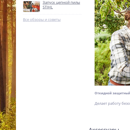
Запуск цепной пилы
%
STIHL
Все обзоры и советы
Высоторез Stihl HT 105
41822000194
94 990
p.
%
Откидной защитный
Делает работу безо
Аксессуары