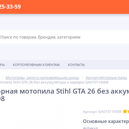
25-33-59
ОРЫ
КОРПОРАТИВНЫМ КЛИЕНТАМ
КОНТАКТЫ
Мотопилы, цепи и направляющие шины
Аккумуляторные пилы
опила Stihl GTA 26 без аккумулятора и зарядки GA010116908
рная мотопила Stihl GTA 26 без акку
08
Артикул: GA010116908
Основные характе
Артикул