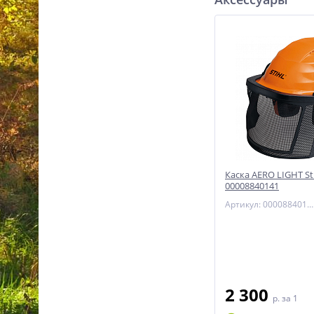
Бензокоса Stihl FS 94 C-E
41492000076
46 990
p.
NEW
%
Каска AERO LIGHT St
00008840141
Минимойка Stihl RE 120
Артикул: 00008840141
49500124541
39 990
p.
2 300
p.
за 1