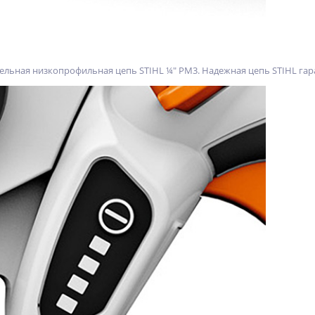
льная низкопрофильная цепь STIHL ¼" PM3. Надежная цепь STIHL гара