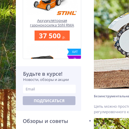
Аккумуляторная
газонокосилка Stihl RMA
248, без аккумулятора и
37 500
зарядки 63500111403
p.
ХИТ
%
Будьте в курсе!
Новости, обзоры и акции
Безинструментальна
Аккумуляторный кусторез
ПОДПИСАТЬСЯ
Stihl HSA 26 SET
Цепь можно просто
HA030113516
регулировочного к
15 200
p.
Обзоры и советы