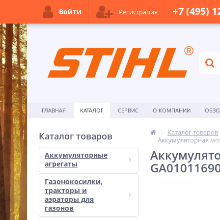
+7 (495) 1
Войти
Регистрация
ГЛАВНАЯ
КАТАЛОГ
СЕРВИС
О КОМПАНИИ
ОБЗ
Каталог товаров
Каталог товаров
Аккумуляторная мот
Аккумулято
Аккумуляторные
агрегаты
GA0101169
Газонокосилки,
тракторы и
аэраторы для
газонов