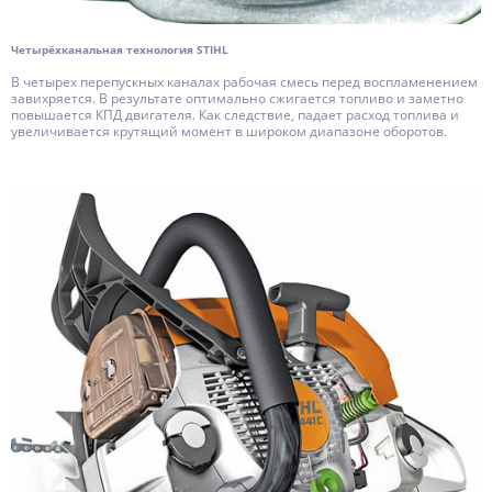
Четырёхканальная технология STIHL
В четырех перепускных каналах рабочая смесь перед воспламенением
завихряется. В результате оптимально сжигается топливо и заметно
повышается КПД двигателя. Как следствие, падает расход топлива и
увеличивается крутящий момент в широком диапазоне оборотов.