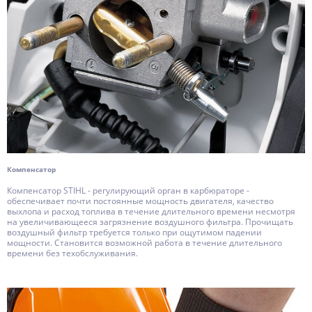
Компенсатор
Компенсатор STIHL - регулирующий орган в карбюраторе -
обеспечивает почти постоянные мощность двигателя, качество
выхлопа и расход топлива в течение длительного времени несмотря
на увеличивающееся загрязнение воздушного фильтра. Прочищать
воздушный фильтр требуется только при ощутимом падении
мощности. Становится возможной работа в течение длительного
времени без техобслуживания.