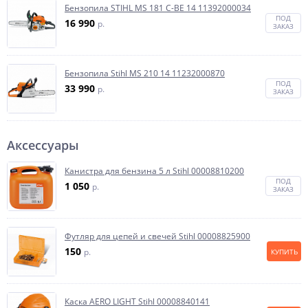
Бензопила STIHL MS 181 C-BE 14 11392000034
ПОД
16 990
p.
ЗАКАЗ
Бензопила Stihl MS 210 14 11232000870
ПОД
33 990
p.
ЗАКАЗ
Аксессуары
Канистра для бензина 5 л Stihl 00008810200
ПОД
1 050
p.
ЗАКАЗ
Футляр для цепей и свечей Stihl 00008825900
150
p.
КУПИТЬ
Каска AERO LIGHT Stihl 00008840141