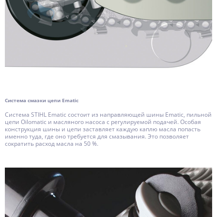
Система смазки цепи Ematic
Система STIHL Ematic состоит из направляющей шины Ematic, пильной
цепи Oilomatic и масляного насоса с регулируемой подачей. Особая
конструкция шины и цепи заставляет каждую каплю масла попасть
именно туда, где оно требуется для смазывания. Это позволяет
сократить расход масла на 50 %.