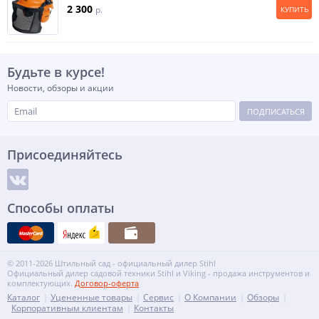
2 300
p.
КУПИТЬ
Будьте в курсе!
Новости, обзоры и акции
ПОДПИСАТЬСЯ
Присоединяйтесь
Способы оплаты
© 2011-2026 Штильный сад - официальный дилер Stihl
Официальный дилер садовой техники Stihl и Viking - продажа инструментов и
комплектующих.
Договор-оферта
Каталог
Уцененные товары
Сервис
О Компании
Обзоры
Корпоративным клиентам
Контакты