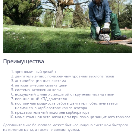
Преимущества
эргономичный дизайн
двигатель 2-mix с пониженным уровнем выхлопа газов
антивибрационная система
автоматическая смазка цепи
система натяжения цепи
воздушный фильтр с защитой от крупным частиц пыли
повышенный КПД двигателя
постоянная мощность работы двигателя обеспечивается
наличием в карбюраторе компенсатора
предварительный подогрев карбюратора
моментальная остановка цепи при помощи защитного тормоза
Дополнительно бензопила может быть оснащена системой быстрого
натяжения цепи, а также плавным пуском.