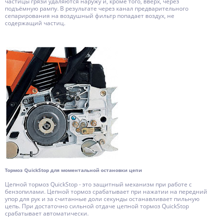
частицы грязи удаляются наружу и, кроме того, вверх, через
подъёмную рампу. В результате через канал предварительного
сепарирования на воздушный фильтр попадает воздух, не
содержащий частиц.
Тормоз QuickStop для моментальной остановки цепи
Цепной тормоз QuickStop - это защитный механизм при работе с
бензопилами. Цепной тормоз срабатывает при нажатии на передний
упор для рук и за считанные доли секунды останавливает пильную
цепь. При достаточно сильной отдаче цепной тормоз QuickStop
срабатывает автоматически.