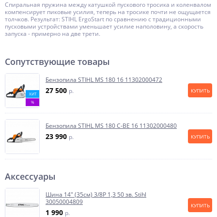
Спиральная пружина между катушкой пускового тросика и коленвалом
компенсирует пиковые усилия, теперь на тросике почти не ощущается
толчков. Результат: STIHL ErgoStart по сравнению с традиционными
пусковыми устройствами уменьшает усилие наполовину, а скорость
запуска - примерно на две трети.
Сопутствующие товары
Бензопила STIHL MS 180 16 11302000472
27 500
p.
КУПИТЬ
ХИТ
%
Бензопила STIHL MS 180 C-BE 16 11302000480
23 990
p.
КУПИТЬ
Аксессуары
Шина 14" (35см) 3/8P 1,3 50 зв. Stihl
30050004809
КУПИТЬ
1 990
p.