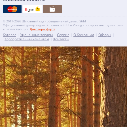
© 2011-2026 Штильный сад - официальный дилер Stihl
Официальный дилер садовой техники Stihl и Viking - продажа инструментов и
комплектующих.
Договор-оферта
Каталог
Уцененные товары
Сервис
О Компании
Обзоры
Корпоративным клиентам
Контакты