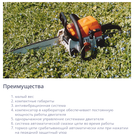
Преимущества
малый вес
компактные габариты
антивибрационная система
компенсатор в карбюраторе обеспечивает постоянную
мощность работы двигателя
однорычажное управление системами двигателя
система автоматической смазки цепи во время работы
тормоз цепи срабатывающий автоматически или при нажатии
на передний защитный упор