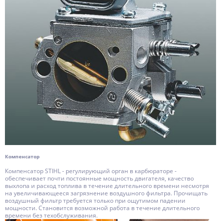
Компенсатор
Компенсатор STIHL - регулирующий орган в карбюраторе -
обеспечивает почти постоянные мощность двигателя, качество
выхлопа и расход топлива в течение длительного времени несмотря
на увеличивающееся загрязнение воздушного фильтра. Прочищать
воздушный фильтр требуется только при ощутимом падении
мощности. Становится возможной работа в течение длительного
времени без техобслуживания.