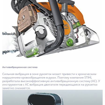
Антивибрационная система
Сильная вибрация в зоне рукояток может привести к хроническим
нарушениям кровообращения в руках. Поэтому компания STIHL
разработала высокоэффективную антивибрационную систему (АС). У
инструментов с АС вибрация двигателя передающаяся на рукоятки
заметно снижается.