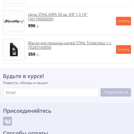
Цепь STIHL 63PS 50 зв. 3/8' 1,3 14"
(36170060050)
КУПИТЬ
990
p.
Масло для пильных цепей STIHL Timberplus 1 л
70285160000
КУПИТЬ
350
p.
Будьте в курсе!
Новости, обзоры и акции
ПОДПИСАТЬСЯ
Присоединяйтесь
Способы оплаты