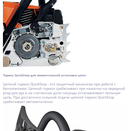
Тормоз QuickStop для моментальной остановки цепи
Цепной тормоз QuickStop - это защитный механизм при работе с
бензопилами. Цепной тормоз срабатывает при нажатии на передний
упор для рук и за считанные доли секунды останавливает пильную
цепь. При достаточно сильной отдаче цепной тормоз QuickStop
срабатывает автоматически.