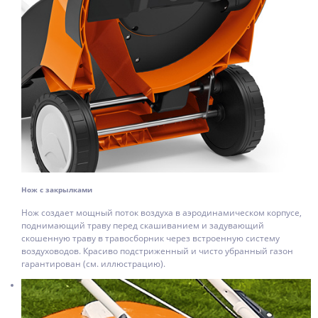
Нож с закрылками
Нож создает мощный поток воздуха в аэродинамическом корпусе,
поднимающий траву перед скашиванием и задувающий
скошенную траву в травосборник через встроенную систему
воздуховодов. Красиво подстриженный и чисто убранный газон
гарантирован (см. иллюстрацию).