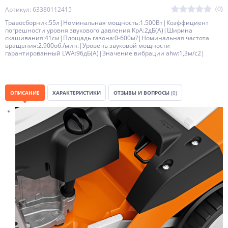
(0)
Артикул: 63380112415
Травосборник:55л|Номинальная мощность:1.500Вт|Коэффициент
погрешности уровня звукового давления KpA:2дБ(A)|Ширина
скашивания:41см|Площадь газона:0-600м?|Номинальная частота
вращения:2.900об./мин.|Уровень звуковой мощности
гарантированный LWA:96дБ(A)|Значение вибрации ahw:1,3м/с2|
ОПИСАНИЕ
ХАРАКТЕРИСТИКИ
ОТЗЫВЫ И ВОПРОСЫ
(0)