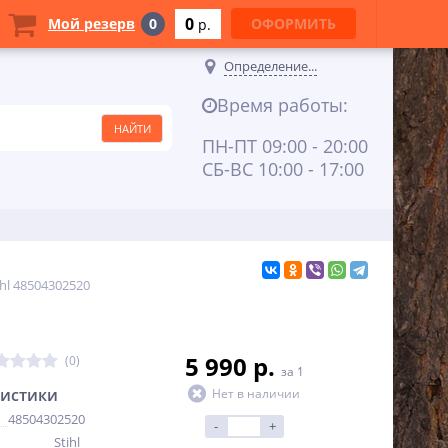
0
Мой резерв
0
ОФОРМИТЬ
p.
Определение...
Время работы:
ПН-ПТ 09:00 - 20:00
СБ-ВС 10:00 - 17:00
hl 48504302520
5 990 p.
(0)
за 1
ристики
Нет в наличии
48504302520
-
+
Stihl