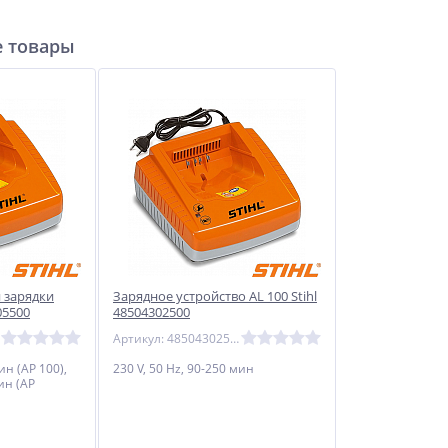
 товары
 зарядки
Зарядное устройство AL 100 Stihl
05500
48504302500
Артикул: 48504302500
мин (AP 100),
230 V, 50 Hz, 90-250 мин
ин (AP