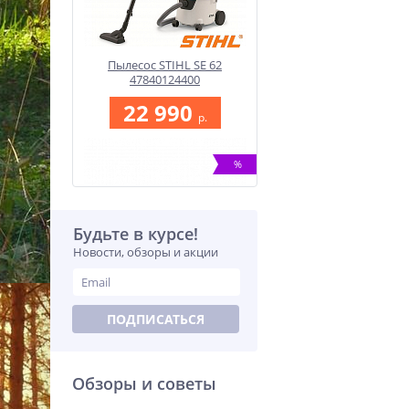
Пылесос STIHL SE 62
47840124400
22 990
p.
%
Будьте в курсе!
Новости, обзоры и акции
Воздуходувное устройство
ПОДПИСАТЬСЯ
Stihl BGA 45 45130115901
13 700
p.
Обзоры и советы