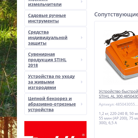
измельчители
Сопутствующие
Садовые ручные
инструменты
Средства
индивидуальной
защиты
Сувенирная
продукция STIHL
2018
Устройства по уходу
за живыми
изгородями
Устройство быстрой
STIHL AL 300 485043
Цепной бензорез и
абразивно-отрезные
Артикул: 48504305500
устройства
1,2 кг, 220-240 В, 50 
55 мин (AP 200), 75 м
300), 6,5 А