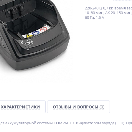
220-240 В, 0,7 кг, время з
10 80 мин, AK 20 150 мин, 
60 Гц, 1,6 А
ХАРАКТЕРИСТИКИ
ОТЗЫВЫ И ВОПРОСЫ
(0)
для аккумуляторной системы COMPACT. С индикатором заряда (LED). П