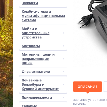
Запчасти
Комбисистема и
мультифункциональная
система
Мойки и
очистительные
устройства
Мотокосы
Мотопилы, цепи и
направляющие
шины
Опрыскиватели
Почвенные
бензобуры и
ОПИСАНИЕ
буровой инструмент
Принадлежности
Зарядное устройство 
на стену.
Садовые